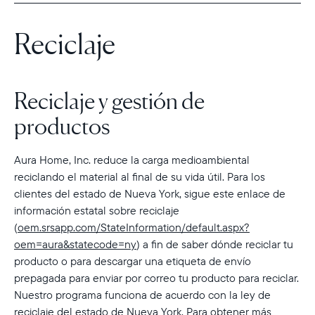
Selecciona tu ubicación
Reciclaje
Actual:
United States
Español
Reciclaje y gestión de
Elige tu ubicación:
productos
Aura Home, Inc. reduce la carga medioambiental
Elige idioma:
reciclando el material al final de su vida útil. Para los
clientes del estado de Nueva York, sigue este enlace de
información estatal sobre reciclaje
(
oem.srsapp.com/StateInformation/default.aspx?
Enviar
oem=aura&statecode=ny
) a fin de saber dónde reciclar tu
producto o para descargar una etiqueta de envío
prepagada para enviar por correo tu producto para reciclar.
Nuestro programa funciona de acuerdo con la ley de
reciclaje del estado de Nueva York. Para obtener más