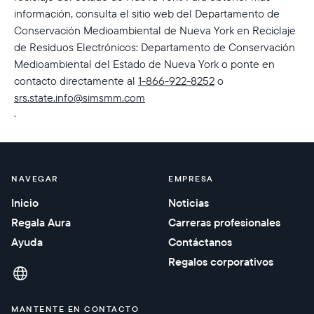
información, consulta el sitio web del Departamento de
Conservación Medioambiental de Nueva York en Reciclaje
de Residuos Electrónicos: Departamento de Conservación
Medioambiental del Estado de Nueva York o ponte en
contacto directamente al
1-866-922-8252
o
srs.state.info@simsmm.com
.
NAVEGAR
EMPRESA
Inicio
Noticias
Regala Aura
Carreras profesionales
Ayuda
Contáctanos
Regalos corporativos
MANTENTE EN CONTACTO