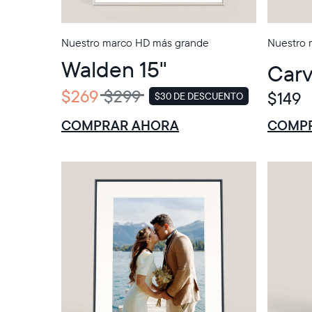
Nuestro marco HD más grande
Nuestro 
Walden 15"
Carv
$269
$299
$149
$30 DE DESCUENTO
VENTA
$0 DE DESCU
VENTA
COMPRAR AHORA
COMP