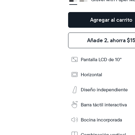
Dimensions
7.3"
×
2.1"
Agregar al carrito
Design
Añade 2, ahorra $1
Frame
Features
Pantalla LCD de 10"
Agregar
Horizontal
al
carrito
Diseño independiente
Tabletop
Tabletop
or
wall-
Más
Barra táctil interactiva
mount
información
Bocina incorporada
Combinación vertical