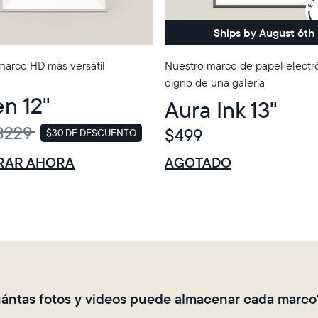
United States
Español
Ships by August 6th
Elige tu ubicación:
marco HD más versátil
Nuestro marco de papel electr
digno de una galería
n 12"
Aura Ink 13"
Elige idioma:
$229
$499
$30 DE DESCUENTO
VENTA
$0 DE DESCUENTO
VENTA
RAR AHORA
AGOTADO
Enviar
ántas fotos y videos puede almacenar cada marco