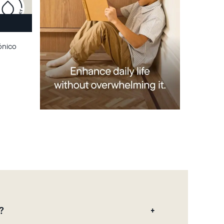
ónico
?