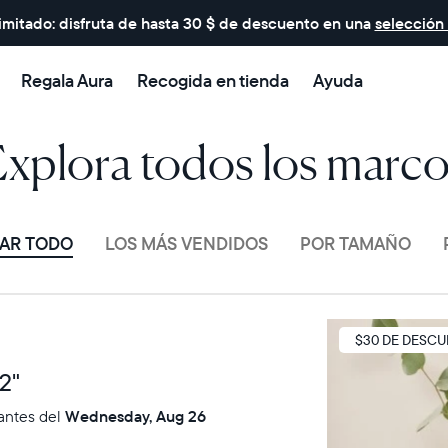
imitado: disfruta de hasta 30 $ de descuento en una
selección
Regala Aura
Recogida en tienda
Ayuda
xplora todos los marc
AR TODO
LOS MÁS VENDIDOS
POR TAMAÑO
Venta
$30 DE DESC
2"
antes del
Wednesday, Aug 26