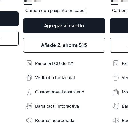
Dimensions
10.1"
Dimensi
×
Carbon con paspartú en papel
Carbon 
1.1"
Agregar al carrito
Design
Design
5
Frame
Frame
Añade 2, ahorra $15
Features
Feature
Pantalla LCD de 12"
Pan
Agregar
Agrega
al
al
carrito
carrit
Vertical u horizontal
Ver
Tabletop
Tabletop
Ta
Ta
Custom metal cast stand
Mo
or
or
Más
Más
wall-
m
información
informac
mount
Barra táctil interactiva
Bar
Bocina incorporada
Bo