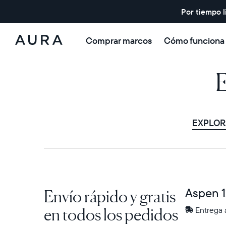
Por tiempo l
Comprar marcos
Cómo funciona
Aura
Frames
E
EXPLOR
Envío rápido y gratis
Aspen 1
en todos los pedidos
Entrega
Entrega 
entre