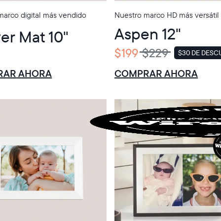
marco digital más vendido
Nuestro marco HD más versátil
Aspen 12"
er Mat 10"
$199
$229
$30 DE DES
VENTA
ENTO
RAR AHORA
COMPRAR AHORA