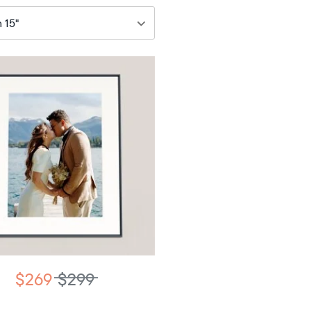
69
$299
15"
iagonal
antalla
LCD
$269
$299
15.7"
×