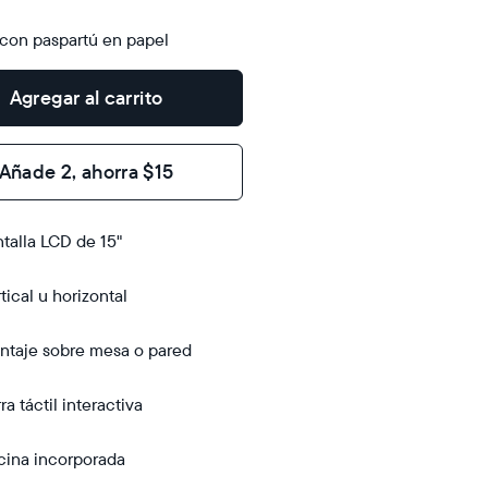
ons
12.7"
×
con paspartú en papel
1.2"
Agregar al carrito
Añade 2, ahorra $15
s
talla LCD de 15"
r
o
tical u horizontal
bletop
bletop
ntaje sobre mesa o pared
 wall-
ount
ión
ra táctil interactiva
cina incorporada