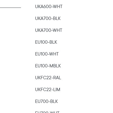
UKA600-WHT
UKA700-BLK
UKA700-WHT
EU100-BLK
EU100-WHT
EU100-MBLK
UKFC22-RAL
UKFC22-LIM
EU700-BLK
Selecciona tu ubicación