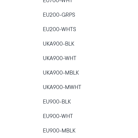
EU700-WHT
EU200-GRPS
Actual:
EU200-WHTS
United States
Español
UKA900-BLK
Elige tu ubicación:
UKA900-WHT
UKA900-MBLK
Elige idioma:
UKA900-MWHT
EU900-BLK
Enviar
EU900-WHT
EU900-MBLK