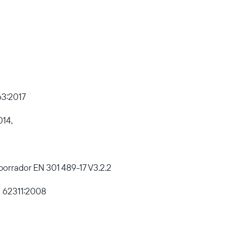
63:2017
014,
 borrador EN 301 489-17 V3.2.2
N 62311:2008