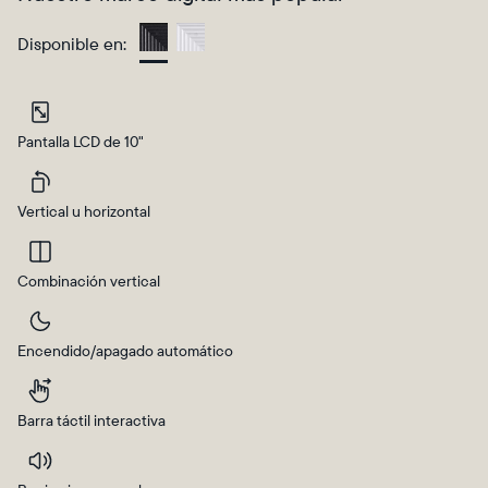
Disponible en:
Charcoal
Pantalla LCD de 10"
Vertical u horizontal
Combinación vertical
Selecciona tu ubicación
Encendido/apagado automático
Actual:
Barra táctil interactiva
United States
Español