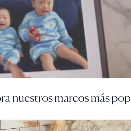
ra nuestros marcos más pop
A
 DESCUENTO
VENTA
$0 DE DESCUENTO