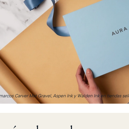
arcos Carver Mat Gravel, Aspen Ink y Walden Ink en tiendas sele