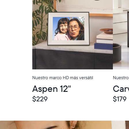
Nuestro marco HD más versátil
Nuestro
In-Store Pickup
In-Store Picku
Aspen 12"
Car
$229
$179