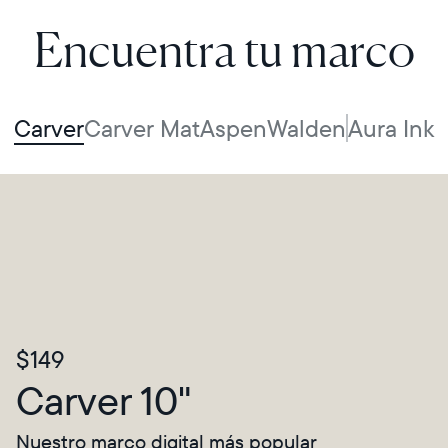
Encuentra tu marco
Carver
Carver Mat
Aspen
Walden
Aura Ink
$149
Carver 10"
Nuestro marco digital más popular