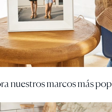
ra nuestros marcos más pop
A
 DESCUENTO
VENTA
$0 DE DESCUENTO