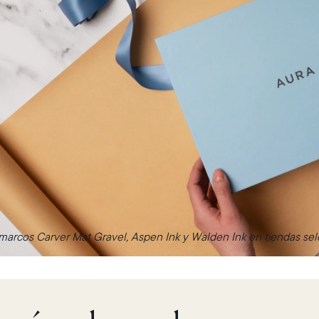
arcos Carver Mat Gravel, Aspen Ink y Walden Ink en tiendas sele