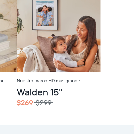
ar
Nuestro marco HD más grande
In-Store Pickup
Walden 15"
$269
$299