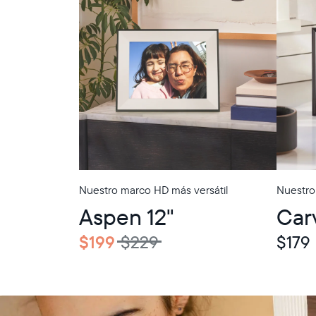
Nuestro marco HD más versátil
Nuestro
In-Store Pickup
In-Store Picku
Aspen 12"
Car
$199
$229
$179