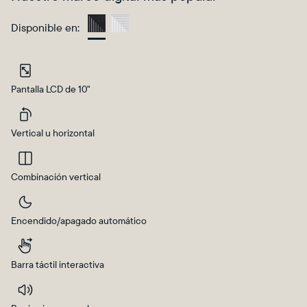
Disponible en:
Charcoal
Pantalla LCD de 10"
Vertical u horizontal
Combinación vertical
Selecciona tu ubicación
Encendido/apagado automático
Actual:
Barra táctil interactiva
United States
Español