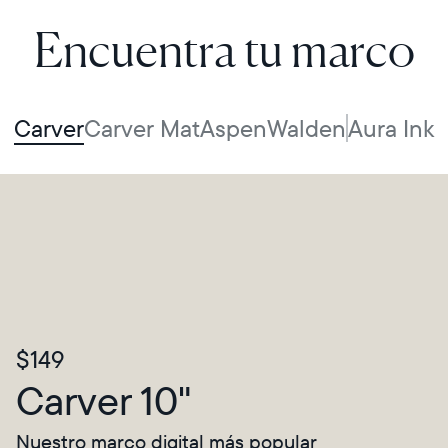
Encuentra tu marco
Carver
Carver Mat
Aspen
Walden
Aura Ink
$149
Carver 10"
Nuestro marco digital más popular