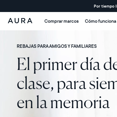
Por tiempo l
Comprar marcos
Cómo funciona
Aura
Frames
REBAJAS PARA AMIGOS Y FAMILIARES
El primer día d
clase, para sie
en la memoria