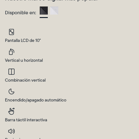
Disponible en:
Charcoal
Pantalla LCD de 10"
Vertical u horizontal
Combinación vertical
Selecciona tu ubicación
Encendido/apagado automático
Actual:
Barra táctil interactiva
United States
Español