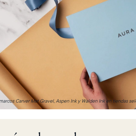
arcos Carver Mat Gravel, Aspen Ink y Walden Ink en tiendas sele