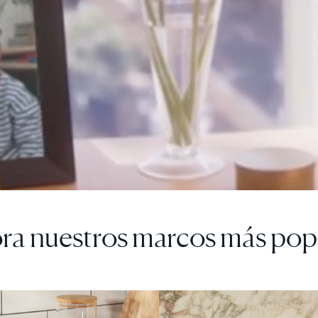
ra nuestros marcos más pop
A
 DESCUENTO
VENTA
$0 DE DESCUENTO