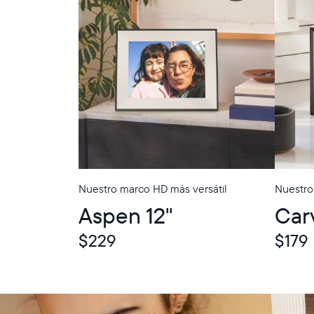
Nuestro marco HD más versátil
Nuestro
In-Store Pickup
In-Store Picku
Aspen 12"
Car
$229
$179