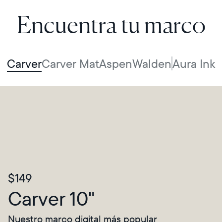
Encuentra tu marco
Carver
Carver Mat
Aspen
Walden
Aura Ink
$149
Carver 10"
Nuestro marco digital más popular