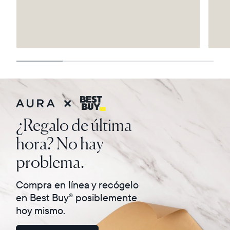
Selecciona tu ubicación
Actual:
United States
Español
¿Regalo de última
Elige tu ubicación:
hora? No hay
problema.
Elige idioma:
Compra en línea y recógelo
en Best Buy
posiblemente
®
hoy mismo.
Enviar