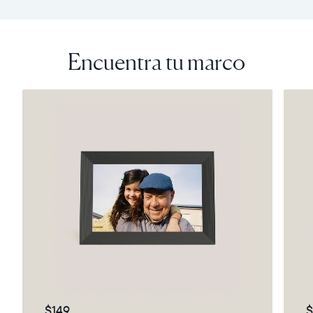
Encuentra tu marco
$149
$