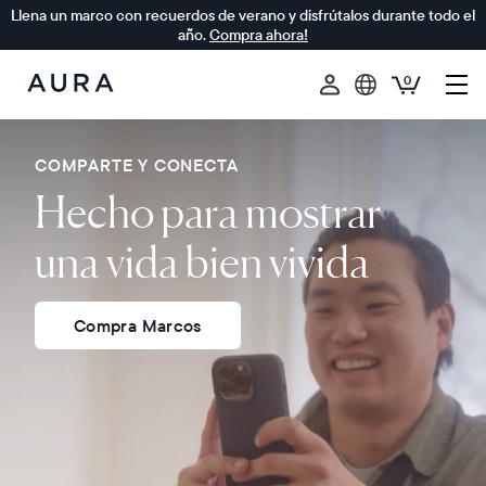
Llena un marco con recuerdos de verano y disfrútalos durante todo el
año.
Compra ahora!
0
Aura
Frames
COMPARTE Y CONECTA
Hecho para mostrar
una vida bien vivida
Compra Marcos