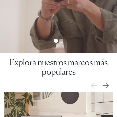
Explora nuestros marcos más
populares
VENTA
$0 DE DESCUENTO
VENTA
$0 DE DESCUE