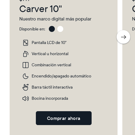
Carver 10"
Nuestro marco digital más popular
N
Disponible en:
D
Charcoal
Gra
wit
Pantalla LCD de 10"
Pap
Ma
Vertical u horizontal
Combinación vertical
Encendido/apagado automático
Barra táctil interactiva
Bocina incorporada
Comprar ahora