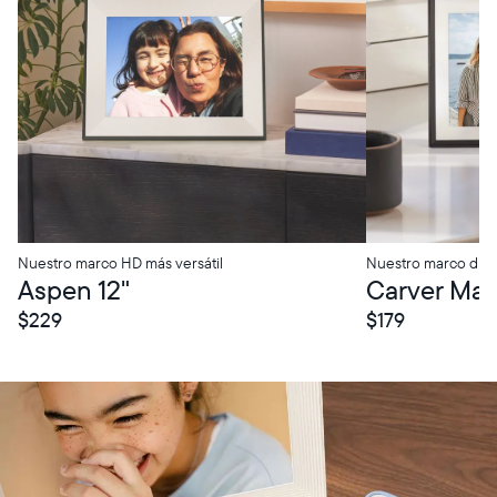
Nuestro marco HD más versátil
Nuestro marco digi
tore Pickup
In-Store Pickup
Aspen 12"
Carver Mat 
$229
$179