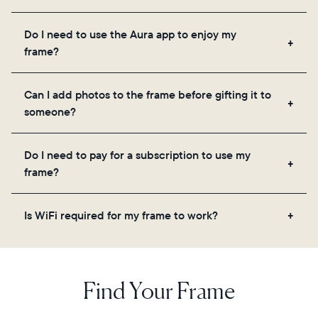
Frames use Aura's secure cloud storage, allowing
Do I need to use the Aura app to enjoy my
you to add unlimited photos and videos through
frame?
the app, email, web, in-app scanner, or by sharing
directly from your camera roll.
Yes, the Aura app is required for setup, inviting
Can I add photos to the frame before gifting it to
loved ones, and adjusting your frame's settings.
someone?
Yes! You can pre-load any Aura frame with photos,
Do I need to pay for a subscription to use my
videos, and a message. Simply scan the QR code
frame?
on the back of the box or set it up virtually using
the Aura app. Learn more
here
.
No, there are no subscriptions or fees for your Aura
Is WiFi required for my frame to work?
frame. You get free, unlimited photo and video
storage and, along with regular feature updates—at
Yes. Because Aura frames get new content via the
no extra cost.
cloud, a WiFi connection is required.
Find Your Frame