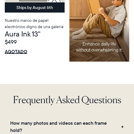
Ships by August 6th
Nuestro marco de papel
electrónico digno de una galería
Aura Ink 13"
$499
$0 OFF
VENTA
AGOTADO
Frequently Asked Questions
How many photos and videos can each frame
hold?