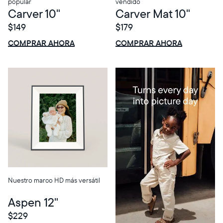
popular
vendido
Carver 10"
Carver Mat 10"
$149
$179
$0 OFF
VENTA
$0 OFF
VENTA
COMPRAR AHORA
COMPRAR AHORA
Nuestro marco HD más versátil
Aspen 12"
$229