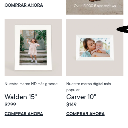
$0 OFF
VENTA
COMPRAR AHORA
Nuestro marco HD más grande
Nuestro marco digital más
popular
Walden 15"
Carver 10"
$299
$149
$0 OFF
VENTA
$0 OFF
VENTA
COMPRAR AHORA
COMPRAR AHORA