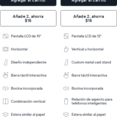
Agregar al carrito
Agregar al carrito
Dimensions
7.3"
Dimensions
10.1"
×
×
2.1"
1.1"
Añade 2, ahorra
Añade 2, ahorra
$15
$15
Design
Design
Pantalla LCD de 10"
Pantalla LCD de 12"
Frame
Frame
Features
Features
Horizontal
Vertical u horizontal
Agregar
Agregar
Diseño independiente
Custom metal cast stand
al
al
carrito
carrito
Barra táctil interactiva
Barra táctil interactiva
Tabletop
Tabletop
or
Tabletop
Tabletop
Más
wall-
Más
or
Bocina incorporada
Bocina incorporada
información
información
mount
wall-
mount
Relación de aspecto para
Combinación vertical
teléfonos inteligentes
Estera similar al papel
Estera similar al papel