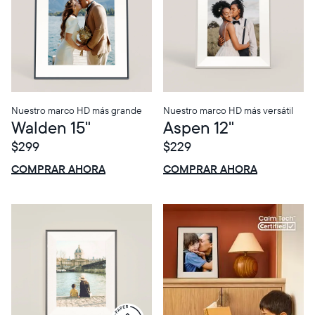
Choose country:
Choose language:
Nuestro marco HD más grande
Nuestro marco HD más versátil
Walden 15"
Aspen 12"
Submit
$299
$229
$0 OFF
VENTA
$0 OFF
VENTA
COMPRAR AHORA
COMPRAR AHORA