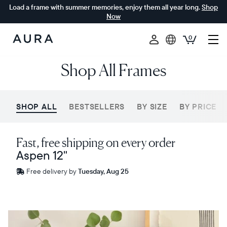
Load a frame with summer memories, enjoy them all year long.
Shop
Now
0
Aura
Shop All Frames
Frames
SHOP ALL
BESTSELLERS
BY SIZE
BY PRICE
Fast, free shipping on every order
Aspen 12"
Free
Free delivery by
Tuesday, Aug 25
delivery
between
ZIP code
Venta
$0 OFF