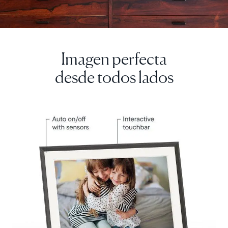
fotos
realmente
destaquen.
Imagen perfecta
desde todos lados