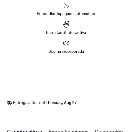
Encendido/apagado automático
Barra táctil interactiva
Bocina incorporada
Comprar
ahora
en
Amazon
Entrega
Entrega antes del
Thursday, Aug 27
entre
ZIP code
Buy now with
Características
Especificaciones
Descripción