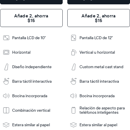
×
×
2.1"
1.1"
Añade 2, ahorra
Añade 2, ahorra
$15
$15
Design
Design
Pantalla LCD de 10"
Pantalla LCD de 12"
Frame
Frame
Features
Features
Horizontal
Vertical u horizontal
Agregar
Agregar
Diseño independiente
Custom metal cast stand
al
al
carrito
carrito
Barra táctil interactiva
Barra táctil interactiva
Tabletop
Tabletop
or
Tabletop
Tabletop
Más
wall-
Más
or
Bocina incorporada
Bocina incorporada
información
información
mount
wall-
mount
Relación de aspecto para
Combinación vertical
teléfonos inteligentes
Estera similar al papel
Estera similar al papel