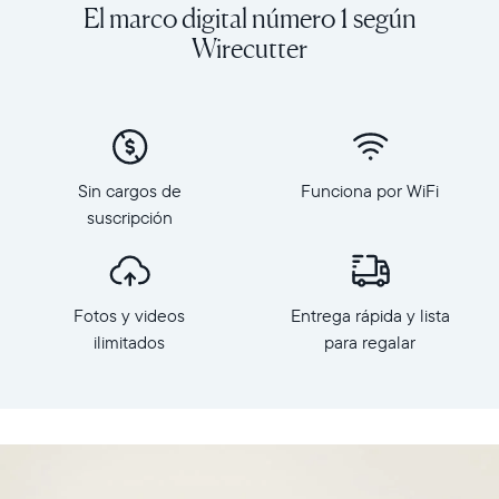
ilimitados
orientación
El marco digital número 1 según
desde
horizontal
Wirecutter
tu
Resolución:
teléfono
1280
hacia
×
Carver
800
Mat,
Dimensiones
el
del
marco
Sin cargos de
Funciona por WiFi
marco:
HD
suscripción
10.5"
más
x
vendido
7.3"
de
x
Aura.
Fotos y videos
Entrega rápida y lista
2.1"
Con
ilimitados
para regalar
Peso:
una
1.61
pantalla
libras
horizontal
de
WiFi:
10.1",
enrutador
combinación
con
inteligente
capacidad