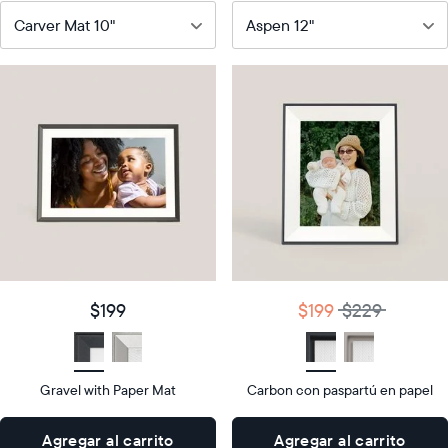
Nuestro
Nuestro
marco
marco
digital
HD
más
más
vendido
versátil
Product
Product
details
details
$199
$199
$229
Price
Price
Display
10"
Display
12"
$199
$199
$229
size
Diagonal
size
Diagonal
Display
Pantalla
Display
Pantalla
type
LCD
type
LCD
Gravel with Paper Mat
Carbon con paspartú en papel
10.5"
12.7"
×
×
Agregar al carrito
Agregar al carrito
Dimensions
7.3"
Dimensions
10.1"