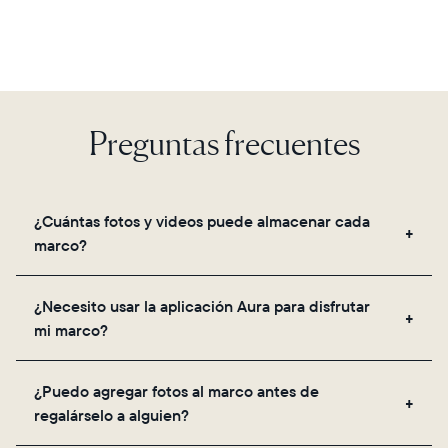
Preguntas frecuentes
¿Cuántas fotos y videos puede almacenar cada
marco?
Los marcos utilizan el almacenamiento seguro en la
¿Necesito usar la aplicación Aura para disfrutar
nube de Aura, lo que te permite agregar fotos y
mi marco?
videos ilimitados a través de la aplicación, correo
electrónico, web, el escáner integrado en la app o
Sí, la aplicación Aura es necesaria para la
compartiéndolos directamente desde tu galería.
¿Puedo agregar fotos al marco antes de
configuración, para invitar a tus seres queridos y
regalárselo a alguien?
para ajustar la configuración de tu marco.