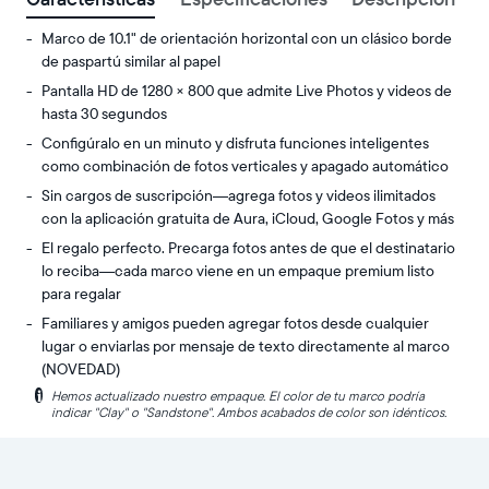
Marco de 10.1" de orientación horizontal con un clásico borde
de paspartú similar al papel
Pantalla HD de 1280 × 800 que admite Live Photos y videos de
hasta 30 segundos
Configúralo en un minuto y disfruta funciones inteligentes
como combinación de fotos verticales y apagado automático
Sin cargos de suscripción—agrega fotos y videos ilimitados
con la aplicación gratuita de Aura, iCloud, Google Fotos y más
El regalo perfecto. Precarga fotos antes de que el destinatario
lo reciba—cada marco viene en un empaque premium listo
para regalar
Familiares y amigos pueden agregar fotos desde cualquier
lugar o enviarlas por mensaje de texto directamente al marco
(NOVEDAD)
i
Hemos actualizado nuestro empaque. El color de tu marco podría
Comparte
Pantalla:
indicar "Clay" o "Sandstone". Ambos acabados de color son idénticos.
fotos
10.1"
y
en
videos
diagonal,