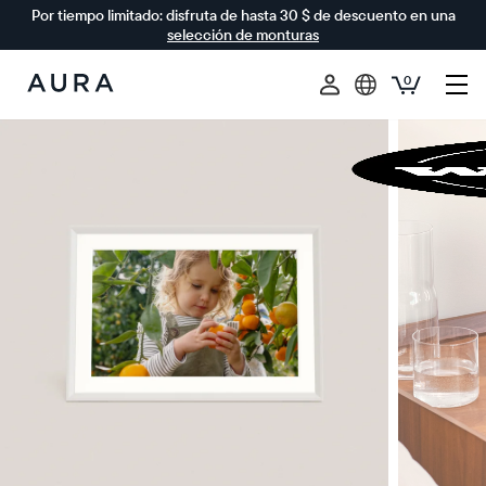
Por tiempo limitado: disfruta de hasta 30 $ de descuento en una
selección de monturas
0
Aura
Frames
$0 DE DESCUENTO